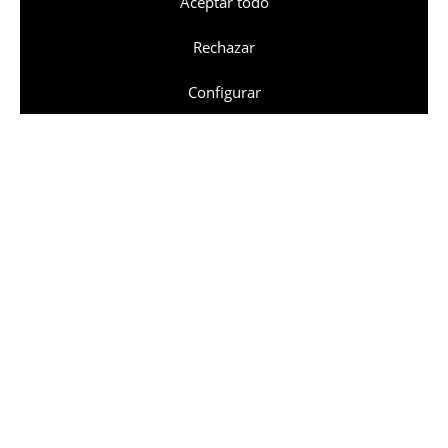
Aceptar todo
Rechazar
Configurar
Hello.Softonic.com
Sitio corporativo de Softonic.
CONTEXTO
Softonic.com es una de las mayores plataformas
de aplicaciones y software de Internet, con 80
millones de usuarios únicos mensuales. El equipo